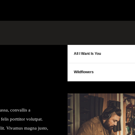
All I Want Is You
Wildflowers
assa, convallis a
elis porttitor volutpat.
elit. Vivamus magna justo,