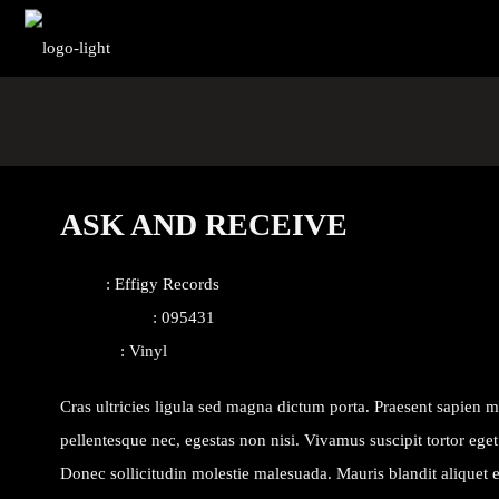
ASK AND RECEIVE
Label
:
Effigy Records
Catalog ref.
: 095431
Format
: Vinyl
Cras ultricies ligula sed magna dictum porta. Praesent sapien m
pellentesque nec, egestas non nisi. Vivamus suscipit tortor eget f
Donec sollicitudin molestie malesuada. Mauris blandit aliquet 