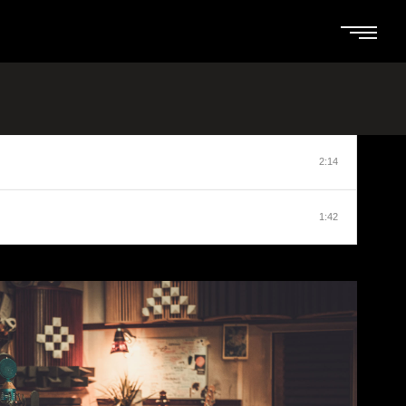
2:14
1:42